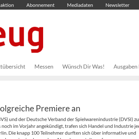
aktion
Abonnement
Mediadaten
Newsletter
tübersicht
Messen
Wünsch Dir Was!
Ausgaben 
olgreiche Premiere an
BVS) und der Deutsche Verband der Spielwarenindustrie (DVSI) z
och im Vorjahr angekündigt, trafen sich Handel und Industrie j
rlin. Die knapp 100 Teilnehmer durften sich über informative und