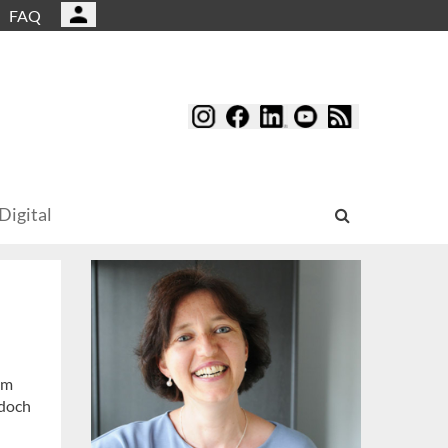
FAQ
Digital
um
edoch