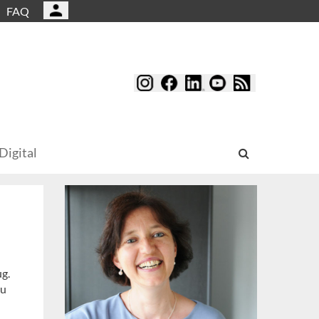
FAQ
Digital
ug.
zu