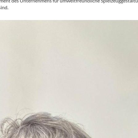
gement des Unternehmens für umweltfreundliche Spielzeuggestalt
ind.