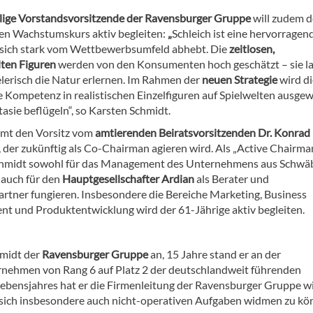
ige Vorstandsvorsitzende der Ravensburger Gruppe
will zudem 
hen Wachstumskurs aktiv begleiten:
„
Schleich ist eine hervorragen
 sich stark vom Wettbewerbsumfeld abhebt. Die
zeitlosen,
ten Figuren
werden von den Konsumenten hoch geschätzt – sie l
elerisch die Natur erlernen. Im Rahmen der
neuen Strategie
wird di
e Kompetenz in realistischen Einzelfiguren auf Spielwelten ausgew
tasie beflügeln“, so Karsten Schmidt.
mt den Vorsitz vom
amtierenden Beiratsvorsitzenden Dr. Konrad
3, der zukünftig als Co-Chairman agieren wird. Als „Active Chairma
hmidt sowohl für das Management des Unternehmens aus Schwä
auch für den
Hauptgesellschafter Ardian
als Berater und
artner fungieren. Insbesondere die Bereiche Marketing, Business
t und Produktentwicklung wird der 61-Jährige aktiv begleiten.
hmidt der
Ravensburger Gruppe
an, 15 Jahre stand er an der
nehmen von Rang 6 auf Platz 2 der deutschlandweit führenden
 Lebensjahres hat er die Firmenleitung der Ravensburger Gruppe w
 sich insbesondere auch nicht-operativen Aufgaben widmen zu kö