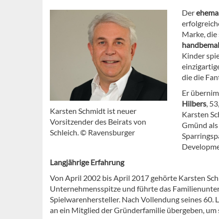
Der
ehemal
erfolgreic
Marke, die
handbemal
Kinder spi
einzigartig
die die Fan
Er übernim
Hilbers
, 5
Karsten Schmidt ist neuer
Karsten Sc
Vorsitzender des Beirats von
Gmünd als 
Schleich. © Ravensburger
Sparringsp
Developmen
Langjährige Erfahrung
Von April 2002 bis April 2017 gehörte Karsten Sc
Unternehmensspitze und führte das Familienunter
Spielwarenhersteller. Nach Vollendung seines 60.
an ein Mitglied der Gründerfamilie übergeben, um