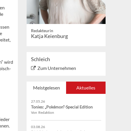
den
de
assen
Redakteurin
e
Katja Keienburg
eitet,
Schleich
n“ wird
Zum Unternehmen
bisch-
Meistgelesen
Aktuelles
27.05.26
Tonies: „Pokémon“-Special Edition
Von Redaktion
ieder
nnen.
03.08.26