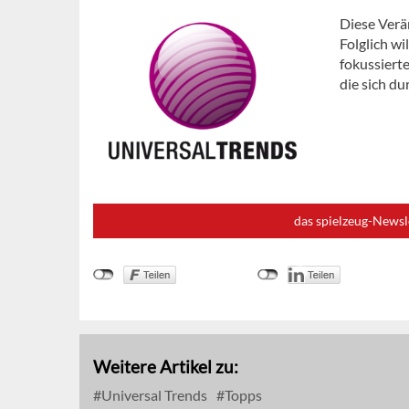
Diese Verä
Folglich wi
fokussiert
die sich d
das spielzeug-Newsl
Weitere Artikel zu:
Universal Trends
Topps