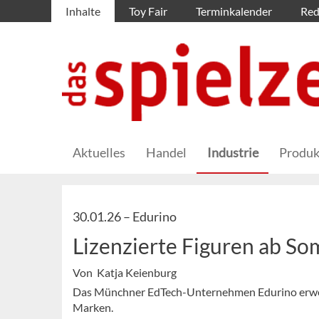
Inhalte
Toy Fair
Terminkalender
Red
Aktuelles
Handel
Industrie
Produk
30.01.26 –
Edurino
Lizenzierte Figuren ab S
Von Katja Keienburg
Das Münchner EdTech-Unternehmen Edurino erweit
Marken.