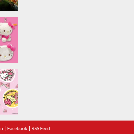
In
Facebook
RSS Feed