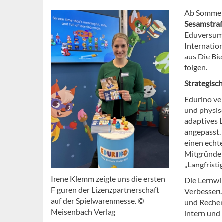
Ab Sommer 
Sesamstraß
Eduversum.
Internatio
aus Die Bi
folgen.
Strategisc
Edurino ve
und physis
adaptives 
angepasst.
einen echt
Mitgründer
„Langfrist
Irene Klemm zeigte uns die ersten
Die Lernwi
Figuren der Lizenzpartnerschaft
Verbesseru
auf der Spielwarenmesse. ©
und Rechen
Meisenbach Verlag
intern und 