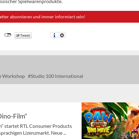
lassischer Spielwarenprodukte.
etter abonnieren und immer informiert sein!
e Workshop
Studio 100 International
Dino-Film“
m“ startet RTL Consumer Products
rachigen Lizenzmarkt. Neue ...