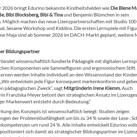
2026 bringt Edurino bekannte Kindheitshelden wie
Die Biene Ma
e, Bibi Blocksberg, Bibi & Tina
und Benjamin Blümchen in sein
 Möglich machen das neue Lizenzpartnerschaften mit Studio 100
nal, Sesame Workshop und Kiddinx. Die ersten Lernspiele mit Figu
ene Maja sind ab Sommer 2026 im DACH-Markt geplant, weitere
her Bildungspartner
rbindet wissenschaftlich fundierte Pädagogik mit digitalen Lernsp
chen Komponenten wie Sammelfiguren und ergonomischem Stift.
Lernen werden Inhalte individuell an den Wissensstand der Kinde
 „Wir entwickeln jede Figur konsequent markenkonform und geben
en pädagogischen Zweck“, sagt
Mitgründerin Irene Klemm.
Auch
in Franziska Meyer betont den strategischen Ansatz im Lizenzges
iger Markenwert entsteht durch Bedeutung.“
rkung des Konzepts ist wissenschaftlich belegt: Studien zeigen
ngen der Problemlösefähigkeit um bis zu 34 % sowie der Lese-, Sc
kompetenzen um rund 24 %. Alle Inhalte entwickelt Edurino voll
positioniert sich damit als strategischer Bildungspartner im Lize