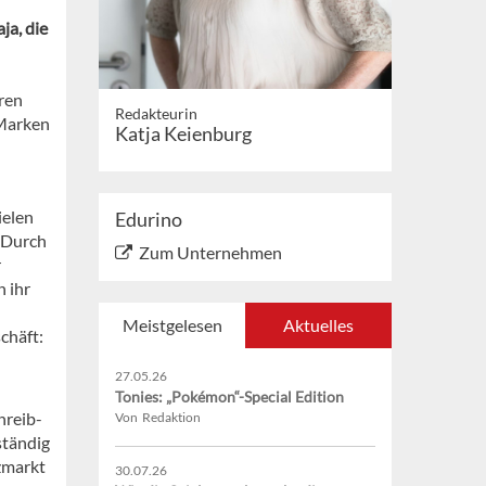
ja, die
ren
Redakteurin
 Marken
Katja Keienburg
ielen
Edurino
 Durch
Zum Unternehmen
r
 ihr
Meistgelesen
Aktuelles
chäft:
27.05.26
Tonies: „Pokémon“-Special Edition
hreib-
Von Redaktion
ständig
nzmarkt
30.07.26