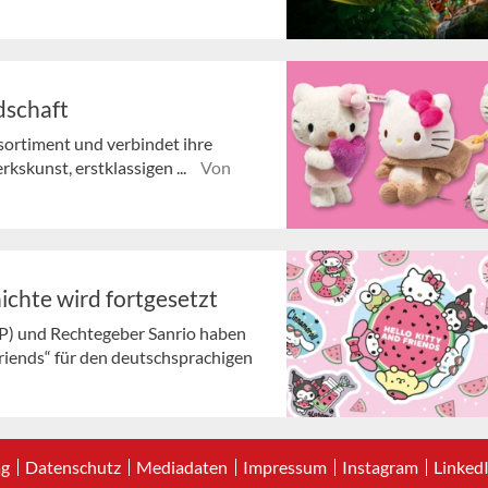
ndschaft
tsortiment und verbindet ihre
rkskunst, erstklassigen ...
Von
ichte wird fortgesetzt
P) und Rechtegeber Sanrio haben
riends“ für den deutschsprachigen
ag
Datenschutz
Mediadaten
Impressum
Instagram
Linked