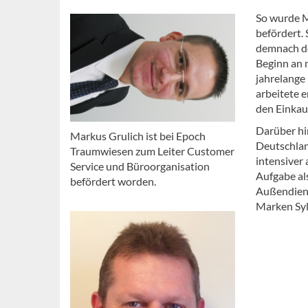
So wurde M
befördert. 
demnach de
Beginn an 
jahrelange
arbeitete e
den Einkauf
Darüber hi
Markus Grulich ist bei Epoch
Deutschlan
Traumwiesen zum Leiter Customer
intensiver
Service und Büroorganisation
Aufgabe al
befördert worden.
Außendiens
Marken Syl