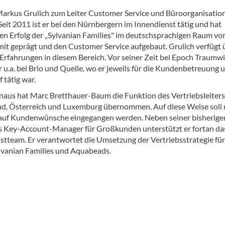
arkus Grulich zum Leiter Customer Service und Büroorganisatio
Seit 2011 ist er bei den Nürnbergern im Innendienst tätig und hat
n Erfolg der „Sylvanian Families" im deutschsprachigen Raum vo
mit geprägt und den Customer Service aufgebaut. Grulich verfügt 
 Erfahrungen in diesem Bereich. Vor seiner Zeit bei Epoch Traumw
r u.a. bei Brio und Quelle, wo er jeweils für die Kundenbetreuung 
 tätig war.
naus hat Marc Bretthauer-Baum die Funktion des Vertriebsleiters
d, Österreich und Luxemburg übernommen. Auf diese Weise soll
 auf Kundenwünsche eingegangen werden. Neben seiner bisherige
s Key-Account-Manager für Großkunden unterstützt er fortan da
tteam. Er verantwortet die Umsetzung der Vertriebsstrategie für
vanian Families und Aquabeads.