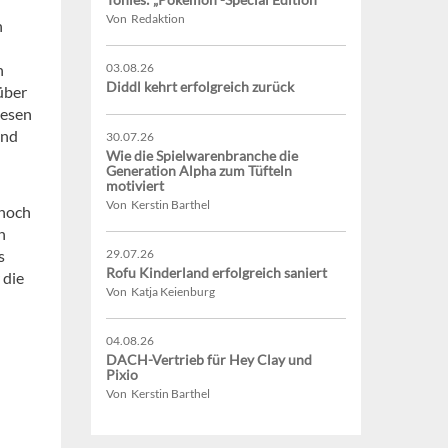
Von Redaktion
n
n
03.08.26
Diddl kehrt erfolgreich zurück
über
iesen
und
30.07.26
Wie die Spielwarenbranche die
Generation Alpha zum Tüfteln
motiviert
Von Kerstin Barthel
 noch
n
s
29.07.26
Rofu Kinderland erfolgreich saniert
 die
Von Katja Keienburg
04.08.26
DACH-Vertrieb für Hey Clay und
Pixio
Von Kerstin Barthel