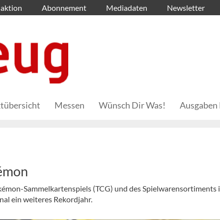
aktion
Abonnement
Mediadaten
Newsletter
tübersicht
Messen
Wünsch Dir Was!
Ausgaben 
kémon
Pokémon-Sammelkartenspiels (TCG) und des Spielwarensortiments 
al ein weiteres Rekordjahr.