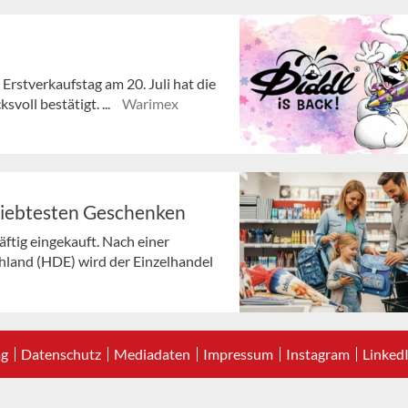
 Erstverkaufstag am 20. Juli hat die
voll bestätigt. ...
Warimex
liebtesten Geschenken
ftig eingekauft. Nach einer
land (HDE) wird der Einzelhandel
ag
Datenschutz
Mediadaten
Impressum
Instagram
Linked