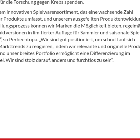
 für die Forschung gegen Krebs spenden.
em innovativen Spielwarensortiment, das eine wachsende Zahl
er Produkte umfasst, und unserem ausgefeilten Produktentwicklu
llungsprozess können wir Marken die Möglichkeit bieten, regelm
ktversionen in limitierter Auflage für Sammler und saisonale Spie
, so Perheentupa. „Wir sind gut positioniert, um schnell auf sich
arkttrends zu reagieren, indem wir relevante und originelle Prod
nd unser breites Portfolio ermöglicht eine Differenzierung im
l. Wir sind stolz darauf, anders und furchtlos zu sein“.