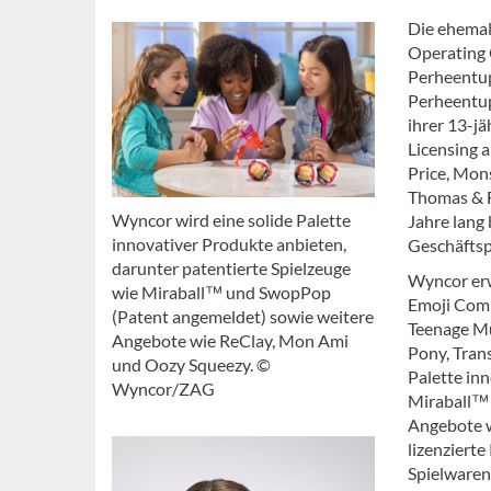
Die ehemal
Operating 
Perheentup
Perheentup
ihrer 13-jä
Licensing 
Price, Mon
Thomas & F
Wyncor wird eine solide Palette
Jahre lang
innovativer Produkte anbieten,
Geschäftsp
darunter patentierte Spielzeuge
Wyncor erw
wie Miraball™ und SwopPop
Emoji Com
(Patent angemeldet) sowie weitere
Teenage Mu
Angebote wie ReClay, Mon Ami
Pony, Tran
und Oozy Squeezy. ©
Palette in
Wyncor/ZAG
Miraball™ 
Angebote w
lizenziert
Spielwaren