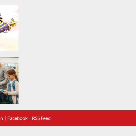
In
Facebook
RSS Feed