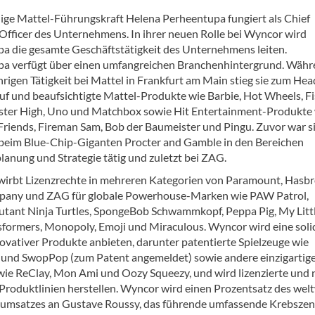
ige Mattel-Führungskraft Helena Perheentupa fungiert als Chief
Officer des Unternehmens. In ihrer neuen Rolle bei Wyncor wird
a die gesamte Geschäftstätigkeit des Unternehmens leiten.
a verfügt über einen umfangreichen Branchenhintergrund. Wäh
hrigen Tätigkeit bei Mattel in Frankfurt am Main stieg sie zum Hea
auf und beaufsichtigte Mattel-Produkte wie Barbie, Hot Wheels, F
ster High, Uno und Matchbox sowie Hit Entertainment-Produkte
riends, Fireman Sam, Bob der Baumeister und Pingu. Zuvor war si
 beim Blue-Chip-Giganten Procter and Gamble in den Bereichen
lanung und Strategie tätig und zuletzt bei ZAG.
irbt Lizenzrechte in mehreren Kategorien von Paramount, Hasbr
pany und ZAG für globale Powerhouse-Marken wie PAW Patrol,
tant Ninja Turtles, SpongeBob Schwammkopf, Peppa Pig, My Litt
sformers, Monopoly, Emoji und Miraculous. Wyncor wird eine soli
novativer Produkte anbieten, darunter patentierte Spielzeuge wie
und SwopPop (zum Patent angemeldet) sowie andere einzigartig
ie ReClay, Mon Ami und Oozy Squeezy, und wird lizenzierte und 
e Produktlinien herstellen. Wyncor wird einen Prozentsatz des wel
umsatzes an Gustave Roussy, das führende umfassende Krebsze