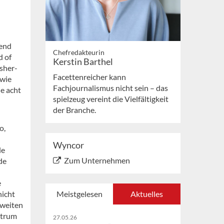
rend
Chefredakteurin
d of
Kerstin Barthel
isher-
Facettenreicher kann
 wie
Fachjournalismus nicht sein – das
e acht
spielzeug vereint die Vielfältigkeit
der Branche.
o,
Wyncor
le
Zum Unternehmen
de
e
nicht
Meistgelesen
Aktuelles
tweiten
ntrum
27.05.26