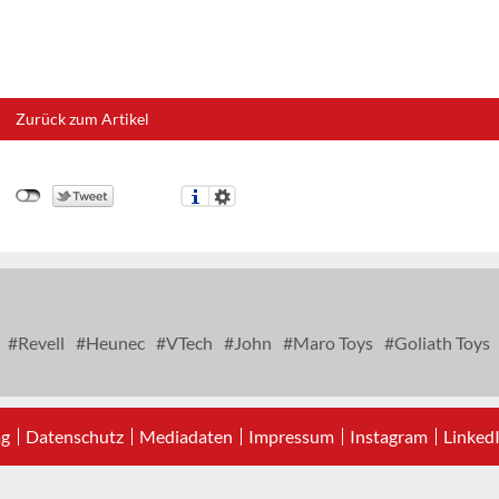
Zurück zum Artikel
Revell
Heunec
VTech
John
Maro Toys
Goliath Toys
ag
Datenschutz
Mediadaten
Impressum
Instagram
Linked