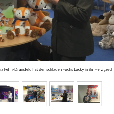
a Fehn-Dransfeld hat den schlauen Fuchs Lucky in ihr Herz gesch