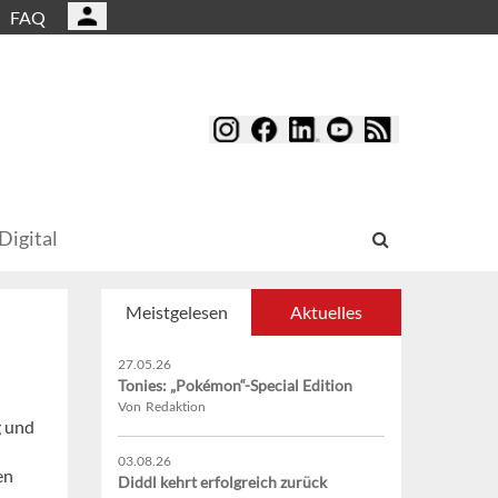
FAQ
Digital
Meistgelesen
Aktuelles
27.05.26
Tonies: „Pokémon“-Special Edition
Von Redaktion
g und
03.08.26
en
Diddl kehrt erfolgreich zurück