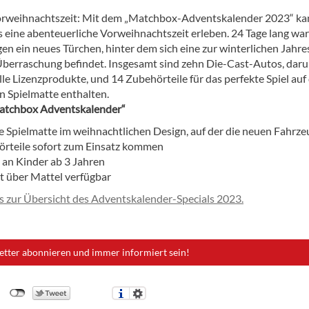
rweihnachtszeit: Mit dem „Matchbox-Adventskalender 2023“ ka
eine abenteuerliche Vorweihnachtszeit erleben. 24 Tage lang war
en ein neues Türchen, hinter dem sich eine zur winterlichen Jahre
berraschung befindet. Insgesamt sind zehn Die-Cast-Autos, daru
elle Lizenzprodukte, und 14 Zubehörteile für das perfekte Spiel auf
n Spielmatte enthalten.
atchbox Adventskalender“
ne Spielmatte im weihnachtlichen Design, auf der die neuen Fahrz
rteile sofort zum Einsatz kommen
h an Kinder ab 3 Jahren
rt über Mattel verfügbar
es zur Übersicht des Adventskalender-Specials 2023.
etter abonnieren und immer informiert sein!