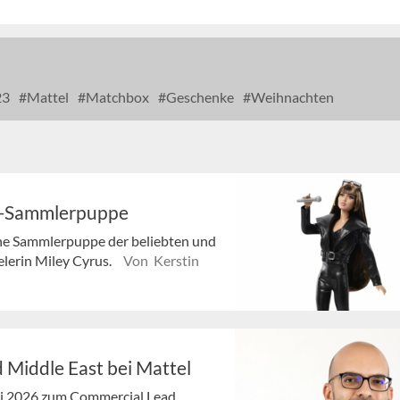
23
Mattel
Matchbox
Geschenke
Weihnachten
re-Sammlerpuppe
ine Sammlerpuppe der beliebten und
elerin Miley Cyrus.
Von Kerstin
 Middle East bei Mattel
ni 2026 zum Commercial Lead