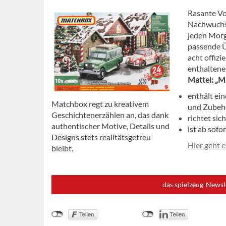
Rasante Vo
Nachwuchs 
jeden Morg
passende Ü
acht offizi
enthaltene
Mattel: „M
enthält ei
Matchbox regt zu kreativem
und Zubehö
Geschichtenerzählen an, das dank
richtet sic
authentischer Motive, Details und
ist ab sofo
Designs stets realitätsgetreu
Hier geht 
bleibt.
das spielzeug-Newsl