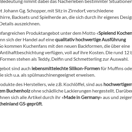
 Bedeutung nimmt dabei das Nacherleben bestimmter Situationen 
t Johann Gg. Schopper, mit Sitz in Zirndorf, verschiedene
irre, Backsets und Spielherde an, die sich durch ihr eigenes Desi
Details auszeichnen.
fangreichen Produktangebot unter dem Motto «
Spielend Koche
ann sich der Handel auf eine
qualitativ hochwertige Ausführung
 So kommen Kuchenfans mit den neuen Backformen, die über eine
Antihaftbeschichtung verfügen, voll auf ihre Kosten. Die rund 12 
Formen stehen als Teddy, Delfin und Schmetterling zur Auswahl.
gebot sind auch
lebensmittelechte Silikon-Formen
für Muffins ode
ie sich u.a. als spülmaschinengeeignet erweisen.
odukte des Herstellers, wie z.B. Kochlöffel, sind aus
hochwertigem
eiem Buchenholz
ohne schädliche Lackierungen hergestellt. Darübe
hnen sich alle Artikel durch ihr «
Made in Germany
» aus und zeigen
heinland GS-geprüft
.