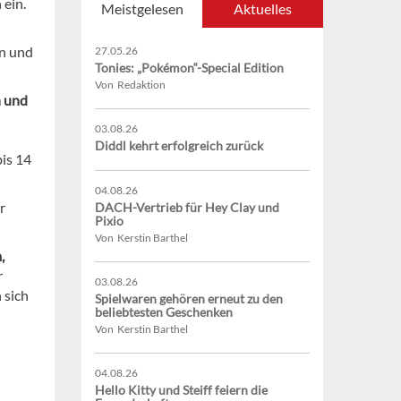
ein.
Meistgelesen
Aktuelles
gn und
27.05.26
Tonies: „Pokémon“-Special Edition
Von Redaktion
n und
03.08.26
Diddl kehrt erfolgreich zurück
bis 14
04.08.26
r
DACH-Vertrieb für Hey Clay und
Pixio
Von Kerstin Barthel
,
r
03.08.26
 sich
Spielwaren gehören erneut zu den
beliebtesten Geschenken
Von Kerstin Barthel
04.08.26
Hello Kitty und Steiff feiern die