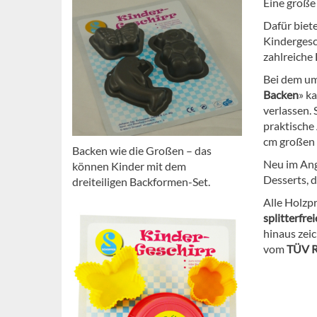
Eine große
Dafür biete
Kindergesch
zahlreiche 
Bei dem um
Backen
» k
verlassen.
praktische 
cm großen 
Backen wie die Großen – das
Neu im An
können Kinder mit dem
Desserts, d
dreiteiligen Backformen-Set.
Alle Holzpr
splitterfr
hinaus zeic
vom
TÜV R