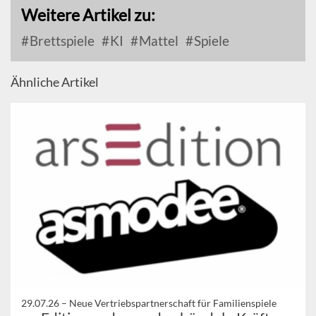
Weitere Artikel zu:
Brettspiele
KI
Mattel
Spiele
Ähnliche Artikel
29.07.26 –
Neue Vertriebspartnerschaft für Familienspiele