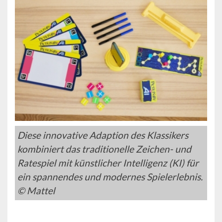
Diese innovative Adaption des Klassikers
kombiniert das traditionelle Zeichen- und
Ratespiel mit künstlicher Intelligenz (KI) für
ein spannendes und modernes Spielerlebnis.
© Mattel