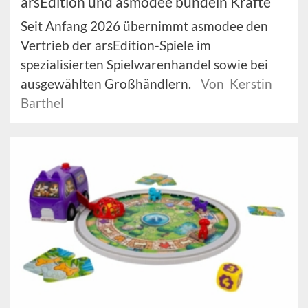
arsEdition und asmodee bündeln Kräfte
Seit Anfang 2026 übernimmt asmodee den
Vertrieb der arsEdition-Spiele im
spezialisierten Spielwarenhandel sowie bei
ausgewählten Großhändlern.
Von Kerstin
Barthel