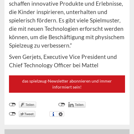
schaffen innovative Produkte und Erlebnisse,
die Kinder inspirieren, unterhalten und
spielerisch fördern. Es gibt viele Spielmuster,
die mit neuen Technologien erforscht werden
können, um die Beschäftigung mit physischem
Spielzeug zu verbessern.“
Sven Gerjets, Executive Vice President und
Chief Technology Officer bei Mattel
das spielzeug-Newsletter abonnieren und immer
informiert sein!