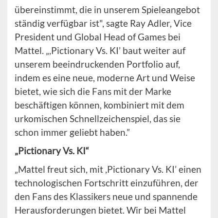
übereinstimmt, die in unserem Spieleangebot
ständig verfügbar ist", sagte Ray Adler, Vice
President und Global Head of Games bei
Mattel. „,Pictionary Vs. KI’ baut weiter auf
unserem beeindruckenden Portfolio auf,
indem es eine neue, moderne Art und Weise
bietet, wie sich die Fans mit der Marke
beschäftigen können, kombiniert mit dem
urkomischen Schnellzeichenspiel, das sie
schon immer geliebt haben.”
„Pictionary Vs. KI“
„Mattel freut sich, mit ,Pictionary Vs. KI’ einen
technologischen Fortschritt einzuführen, der
den Fans des Klassikers neue und spannende
Herausforderungen bietet. Wir bei Mattel