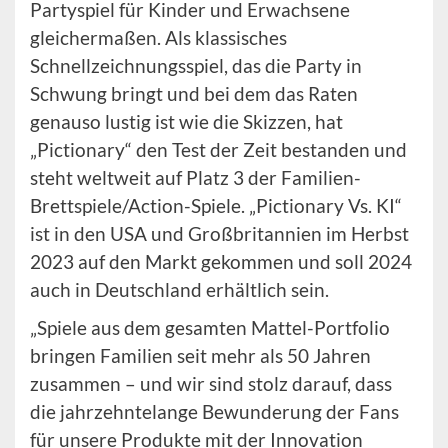
Partyspiel für Kinder und Erwachsene
gleichermaßen. Als klassisches
Schnellzeichnungsspiel, das die Party in
Schwung bringt und bei dem das Raten
genauso lustig ist wie die Skizzen, hat
„Pictionary“ den Test der Zeit bestanden und
steht weltweit auf Platz 3 der Familien-
Brettspiele/Action-Spiele. „Pictionary Vs. KI“
ist in den USA und Großbritannien im Herbst
2023 auf den Markt gekommen und soll 2024
auch in Deutschland erhältlich sein.
„Spiele aus dem gesamten Mattel-Portfolio
bringen Familien seit mehr als 50 Jahren
zusammen – und wir sind stolz darauf, dass
die jahrzehntelange Bewunderung der Fans
für unsere Produkte mit der Innovation