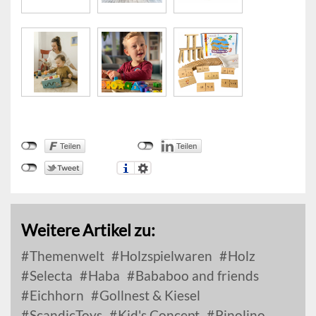
Weitere Artikel zu:
Themenwelt
Holzspielwaren
Holz
Selecta
Haba
Bababoo and friends
Eichhorn
Gollnest & Kiesel
ScandicToys
Kid's Concept
Pinolino