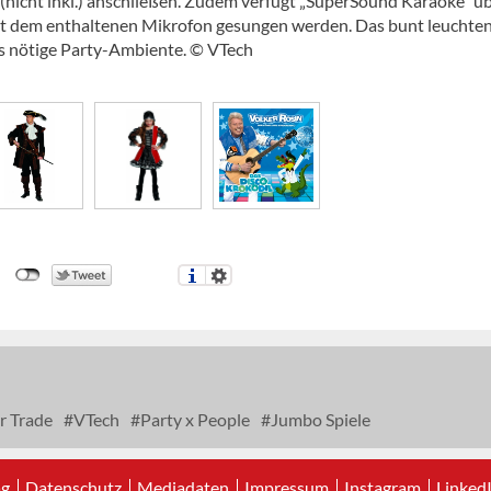
nicht inkl.) anschließen. Zudem verfügt „SuperSound Karaoke“ üb
it dem enthaltenen Mikrofon gesungen werden. Das bunt leuchte
as nötige Party-Ambiente. © VTech
r Trade
VTech
Party x People
Jumbo Spiele
ag
Datenschutz
Mediadaten
Impressum
Instagram
Linked