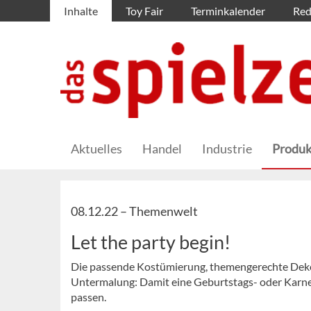
Inhalte
Toy Fair
Terminkalender
Red
Aktuelles
Handel
Industrie
Produk
08.12.22 –
Themenwelt
Let the party begin!
Die passende Kostümierung, themengerechte Dekorat
Untermalung: Damit eine Geburtstags- oder Karnev
passen.