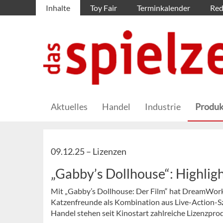
Inhalte
Toy Fair
Terminkalender
Red
Aktuelles
Handel
Industrie
Produk
09.12.25 –
Lizenzen
„Gabby’s Dollhouse“: Highlig
Mit „Gabby’s Dollhouse: Der Film“ hat DreamWork
Katzenfreunde als Kombination aus Live-Action-S
Handel stehen seit Kinostart zahlreiche Lizenzpro