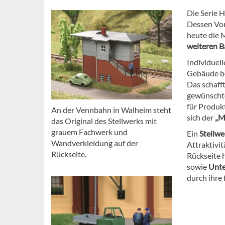
Die Serie 
Dessen Vorb
heute die 
weiteren B
Individuell
Gebäude be
Das schaff
gewünsch
für Produk
An der Vennbahn in Walheim steht
sich der
„M
das Original des Stellwerks mit
grauem Fachwerk und
Ein
Stellw
Wandverkleidung auf der
Attraktivi
Rückseite.
Rückseite
sowie
Unte
durch ihre 