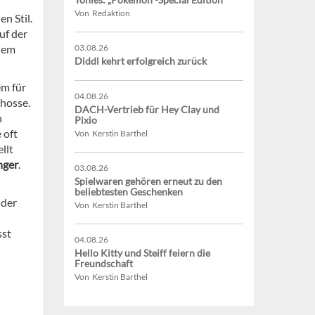
Von Redaktion
n Stil.
uf der
inem
03.08.26
Diddl kehrt erfolgreich zurück
em für
04.08.26
hosse.
DACH-Vertrieb für Hey Clay und
h
Pixio
 oft
Von Kerstin Barthel
llt
nger
.
03.08.26
Spielwaren gehören erneut zu den
beliebtesten Geschenken
 der
Von Kerstin Barthel
st
04.08.26
Hello Kitty und Steiff feiern die
Freundschaft
Von Kerstin Barthel