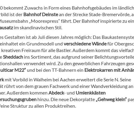
H0 bekommt Zuwachs in Form eines Bahnhofsgebäudes im ländliche
ild ist der
Bahnhof Deinste
an der Strecke Stade-Bremervörde, a
Museumsbahn „Moorexpress“ fährt. Der Bahnhof inspirierte zu e
ausatz
im skandinavischen Stil.
es Gestalten ist ab Juli diesen Jahres möglich: Das Baukastensyst
inhaltet ein Grundmodell und
verschiedene Wände
für Obergesc
t kreativen Freiraum für alle Bastler. Außerdem kommt das vielfac
te
Sheddach
ins Sortiment, das aufgrund seiner Belichtungsvorteile
tionshallen verwendet wird. Zu den gewerblichen Fahrzeugen gese
ulticar M22“
und bei den TT-Bahnern ein
Elektrokarren mit Anhä
erk
mit Vorbild in Walheim bei Aachen erweitert die Serie N. Seine
tät rührt von dem grauen Fachwerk und einer Wandverkleidung an
 her. Außerdem kommen
Abdeck
- und
Umlenkkästen
rsuchungsgruben
hinzu. Die neue Dekorplatte
„Gehweg klein“
pas
feine Struktur zu allen Produktreihen.