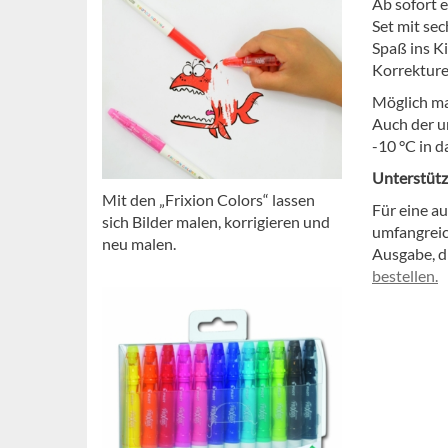
Ab sofort e
Set mit sec
Spaß ins K
Korrektur
Möglich ma
Auch der u
-10 °C in d
Unterstütz
Mit den „Frixion Colors“ lassen
Für eine a
sich Bilder malen, korrigieren und
umfangreic
neu malen.
Ausgabe, d
bestellen.