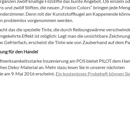
rgänzen zwölf knallige Filzstifte das bunte Angebot. Ob einzeln o
hs und zwölf Stiften, die neuen „Frixion Colors“ bringen jede Men
inderzimmer. Denn mit der Kunststoffkugel am Kappenende könn
en problemlos vorgenommen werden.
cht das die spezielle Tinte, die durch Reibungswärme verschwinde
mgekehrte Effekt ist möglich: Legt man die unsichtbare Zeichnung
as Gefrierfach, erscheint die Tinte wie von Zauberhand auf dem Pa
ung für den Handel
ufmerksamkeitsstarke Inszenierung am POS bietet PILOT dem Han
hes Deko-Material an. Mehr dazu lesen Sie in unserer nächsten
ie am 9. Mai 2016 erscheint.
Ein kostenloses Probeheft können Sie