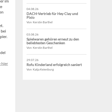
der im
ge
04.08.26
en
DACH-Vertrieb für Hey Clay und
Pixio
Von Kerstin Barthel
t.
 bei
03.08.26
pier.
Spielwaren gehören erneut zu den
beliebtesten Geschenken
Von Kerstin Barthel
del
29.07.26
 hier
Rofu Kinderland erfolgreich saniert
Von Katja Keienburg