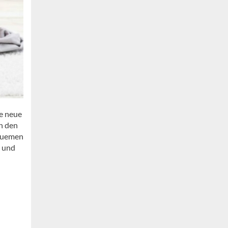
ie neue
h den
equemen
9 und