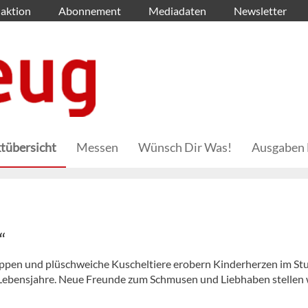
aktion
Abonnement
Mediadaten
Newsletter
tübersicht
Messen
Wünsch Dir Was!
Ausgaben 
“
 Puppen und plüschweiche Kuscheltiere erobern Kinderherzen im St
 Lebensjahre. Neue Freunde zum Schmusen und Liebhaben stellen 