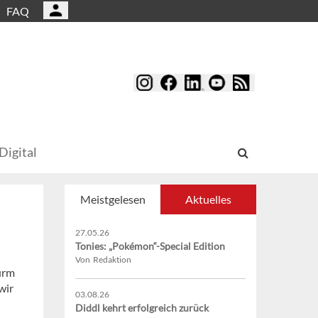
FAQ
Digital
Meistgelesen
Aktuelles
27.05.26
Tonies: „Pokémon“-Special Edition
Von Redaktion
urm
wir
03.08.26
Diddl kehrt erfolgreich zurück