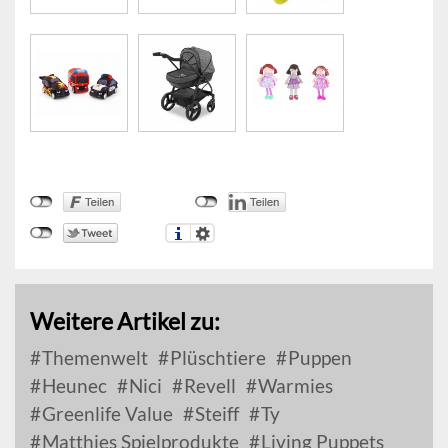
Weitere Artikel zu:
Themenwelt
Plüschtiere
Puppen
Heunec
Nici
Revell
Warmies
Greenlife Value
Steiff
Ty
Matthies Spielprodukte
Living Puppets