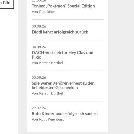
27.05.26
s Bild
Tonies: „Pokémon“-Special Edition
Von Redaktion
03.08.26
Diddl kehrt erfolgreich zurück
04.08.26
DACH-Vertrieb für Hey Clay und
Pixio
Von Kerstin Barthel
03.08.26
Spielwaren gehören erneut zu den
beliebtesten Geschenken
Von Kerstin Barthel
29.07.26
Rofu Kinderland erfolgreich saniert
Von Katja Keienburg