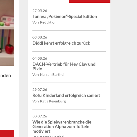
27.05.26
Tonies: „Pokémon“-Special Edition
Von Redaktion
03.08.26
Diddl kehrt erfolgreich zurück
04.08.26
DACH-Vertrieb für Hey Clay und
Pixio
inden
Von Kerstin Barthel
29.07.26
Rofu Kinderland erfolgreich saniert
Von Katja Keienburg
30.07.26
Wie die Spielwarenbranche die
Generation Alpha zum Tüfteln
motiviert
Von Kerstin Barthel