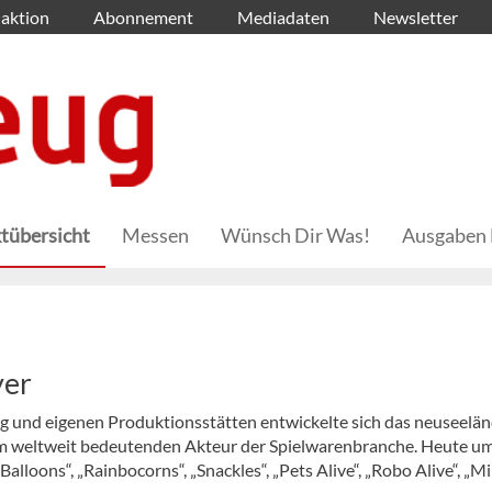
aktion
Abonnement
Mediadaten
Newsletter
tübersicht
Messen
Wünsch Dir Was!
Ausgaben 
yer
g und eigenen Produktionsstätten entwickelte sich das neuseelän
 weltweit bedeutenden Akteur der Spielwarenbranche. Heute um
alloons“, „Rainbocorns“, „Snackles“, „Pets Alive“, „Robo Alive“, „Mi