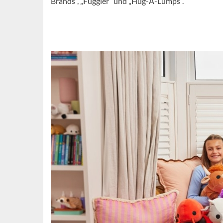
Brands“, „Fuggler“ und „Hug-A-Lumps“.