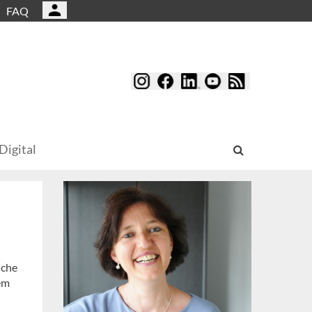
FAQ
Digital
iche
em