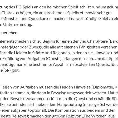
ung des PC-Spiels an den heimischen Spieltisch ist rundum gelun
te Charakterbögen, ein ansprechendes Spielbrett sowie sehr gut
e Monster- und Questkarten machen das zweistündige Spiel zu ei
n Unternehmung.
euerleben
ler entscheiden sich zu Beginn für einen der vier Charaktere (Bard
sterjäger oder Zwerg), die alle mit eigenen Fähigkeiten versehen 
ührt die Helden in Städte und Regionen, in denen sie Hinweise un
r Erfüllung von Aufgaben (Quests) erlangen müssen. Um das Spiel
benötigt man eine bestimmte Anzahl an absolvierten Quests, für d
 (SP) gibt.
ießen von Aufgaben müssen die Helden Hinweise (Diplomatie, K
Städten sammeln, die dann in Beweise umgewandelt werden. Hat 
nden Beweise zusammen, erfüllt man die Quest und erhält die SP.
tkarte befinden sich neben dem Hauptauftrag (muss gelöst werde
Nebenaufgaben (optional). Die Kombination aus beidem und der
h beste Reiseweg machen den großen Reiz von „The Witcher“ aus.