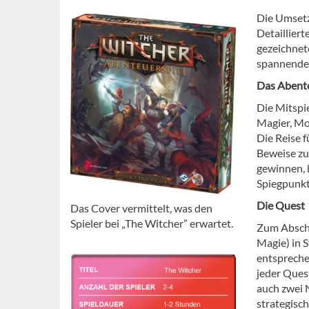
Die Umsetz
Detaillier
gezeichnet
spannende
Das Abent
Die Mitspie
Magier, Mon
Die Reise f
Beweise zu
gewinnen, 
Spiegpunkte
Die Quest
Das Cover vermittelt, was den
Spieler bei „The Witcher” erwartet.
Zum Abschl
Magie) in 
entspreche
jeder Ques
auch zwei 
strategisc