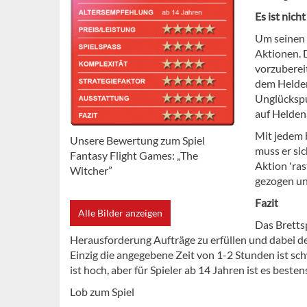
Es ist nicht
Um seinen H
Aktionen. 
vorzubereit
dem Helde
Unglückspu
auf Helden
Mit jedem b
Unsere Bewertung zum Spiel
muss er si
Fantasy Flight Games: „The
Aktion 'ra
Witcher”
gezogen un
Fazit
Alle Bilder anzeigen
Das Brettsp
Herausforderung Aufträge zu erfüllen und dabei de
Einzig die angegebene Zeit von 1-2 Stunden ist sc
ist hoch, aber für Spieler ab 14 Jahren ist es besten
Lob zum Spiel