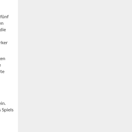
 fünf
en
die
rker
gen
e
rte
in.
 Spiels