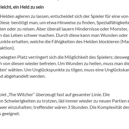
 leicht, ein Held zu sein
elden agieren zu lassen, entscheidet sich der Spieler für eine von
Diese benötigt man, um etwa Hinweise zu finden, Spezialfähigkeit
en oder zu reisen. Aber überall lauern Hindernisse oder Monster, 
n das Leben schwer machen. Durch diese kann man Wunden oder
nkte erhalten, welche die Fähigkeiten des Helden blockieren (Ma
aktion).
elegten Platz verringert sich die Möglichkeit des Spielers; deswe
ch von diesen wieder befreien. Um Wunden zu heilen, muss man di
sten' wählen. Um Unglückspunkte zu tilgen, muss eine Unglückska
d abgehandelt werden.
iel „The Witcher“ überzeugt fast auf gesamter Linie. Die
n Schwierigkeiten zu trotzen, läd immer wieder zu neuen Partien e
hwer einzuhalten; treffender wären 3 Stunden. Die Komplexität des
s geeignet.