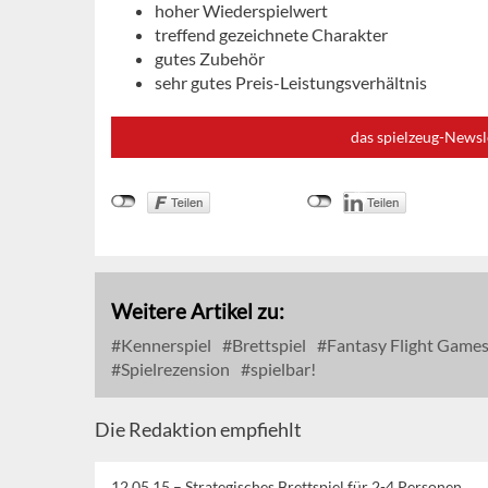
hoher Wiederspielwert
treffend gezeichnete Charakter
gutes Zubehör
sehr gutes Preis-Leistungsverhältnis
das spielzeug-Newsl
Weitere Artikel zu:
Kennerspiel
Brettspiel
Fantasy Flight Game
Spielrezension
spielbar!
Die Redaktion empfiehlt
12.05.15 –
Strategisches Brettspiel für 2-4 Personen