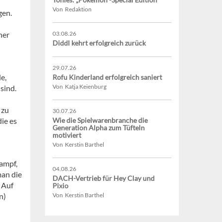
Von Redaktion
gen.
ner
03.08.26
Diddl kehrt erfolgreich zurück
29.07.26
e,
Rofu Kinderland erfolgreich saniert
Von Katja Keienburg
sind.
d
 zu
30.07.26
ie es
Wie die Spielwarenbranche die
Generation Alpha zum Tüfteln
motiviert
Von Kerstin Barthel
ampf,
04.08.26
man die
DACH-Vertrieb für Hey Clay und
 Auf
Pixio
n)
Von Kerstin Barthel