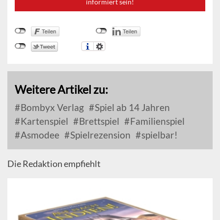
informiert sein!
Weitere Artikel zu:
Bombyx Verlag
Spiel ab 14 Jahren
Kartenspiel
Brettspiel
Familienspiel
Asmodee
Spielrezension
spielbar!
Die Redaktion empfiehlt