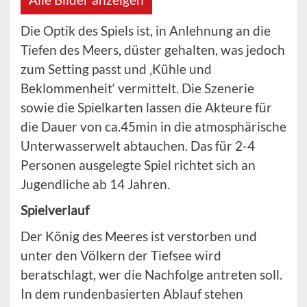
Die Optik des Spiels ist, in Anlehnung an die
Tiefen des Meers, düster gehalten, was jedoch
zum Setting passt und ‚Kühle und
Beklommenheit‘ vermittelt. Die Szenerie
sowie die Spielkarten lassen die Akteure für
die Dauer von ca.45min in die atmosphärische
Unterwasserwelt abtauchen. Das für 2-4
Personen ausgelegte Spiel richtet sich an
Jugendliche ab 14 Jahren.
Spielverlauf
Der König des Meeres ist verstorben und
unter den Völkern der Tiefsee wird
beratschlagt, wer die Nachfolge antreten soll.
In dem rundenbasierten Ablauf stehen