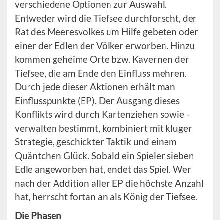
verschiedene Optionen zur Auswahl.
Entweder wird die Tiefsee durchforscht, der
Rat des Meeresvolkes um Hilfe gebeten oder
einer der Edlen der Völker erworben. Hinzu
kommen geheime Orte bzw. Kavernen der
Tiefsee, die am Ende den Einfluss mehren.
Durch jede dieser Aktionen erhält man
Einflusspunkte (EP). Der Ausgang dieses
Konflikts wird durch Kartenziehen sowie -
verwalten bestimmt, kombiniert mit kluger
Strategie, geschickter Taktik und einem
Quäntchen Glück. Sobald ein Spieler sieben
Edle angeworben hat, endet das Spiel. Wer
nach der Addition aller EP die höchste Anzahl
hat, herrscht fortan an als König der Tiefsee.
Die Phasen