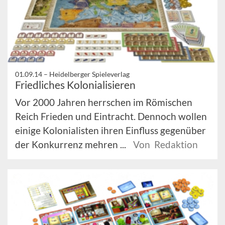
01.09.14 –
Heidelberger Spieleverlag
Friedliches Kolonialisieren
Vor 2000 Jahren herrschen im Römischen
Reich Frieden und Eintracht. Dennoch wollen
einige Kolonialisten ihren Einfluss gegenüber
der Konkurrenz mehren ...
Von Redaktion