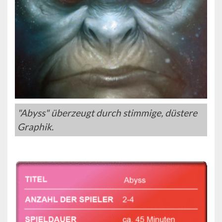
"Abyss" überzeugt durch stimmige, düstere
Graphik.