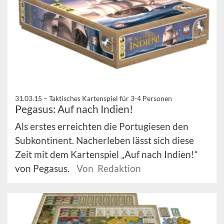
31.03.15 –
Taktisches Kartenspiel für 3-4 Personen
Pegasus: Auf nach Indien!
Als erstes erreichten die Portugiesen den
Subkontinent. Nacherleben lässt sich diese
Zeit mit dem Kartenspiel „Auf nach Indien!“
von Pegasus.
Von Redaktion