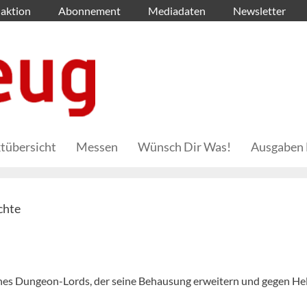
aktion
Abonnement
Mediadaten
Newsletter
tübersicht
Messen
Wünsch Dir Was!
Ausgaben 
chte
 eines Dungeon-Lords, der seine Behausung erweitern und gegen He