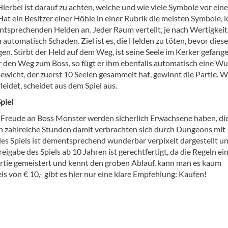
ierbei ist darauf zu achten, welche und wie viele Symbole vor ein
Hat ein Besitzer einer Höhle in einer Rubrik die meisten Symbole, l
entsprechenden Helden an. Jeder Raum verteilt, je nach Wertigkeit
automatisch Schaden. Ziel ist es, die Helden zu töten, bevor dies
en. Stirbt der Held auf dem Weg, ist seine Seele im Kerker gefange
r den Weg zum Boss, so fügt er ihm ebenfalls automatisch eine W
ewicht, der zuerst 10 Seelen gesammelt hat, gewinnt die Partie. W
eidet, scheidet aus dem Spiel aus.
piel
 Freude an Boss Monster werden sicherlich Erwachsene haben, die
n zahlreiche Stunden damit verbrachten sich durch Dungeons mit
es Spiels ist dementsprechend wunderbar verpixelt dargestellt un
igabe des Spiels ab 10 Jahren ist gerechtfertigt, da die Regeln ei
Partie gemeistert und kennt den groben Ablauf, kann man es kaum
is von € 10,- gibt es hier nur eine klare Empfehlung: Kaufen!