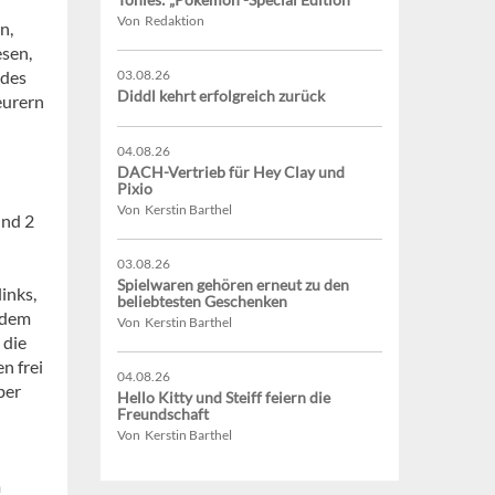
Von Redaktion
n,
esen,
 des
03.08.26
Diddl kehrt erfolgreich zurück
eurern
04.08.26
DACH-Vertrieb für Hey Clay und
Pixio
Von Kerstin Barthel
und 2
03.08.26
Spielwaren gehören erneut zu den
inks,
beliebtesten Geschenken
zudem
Von Kerstin Barthel
 die
n frei
04.08.26
ber
Hello Kitty und Steiff feiern die
Freundschaft
Von Kerstin Barthel
m