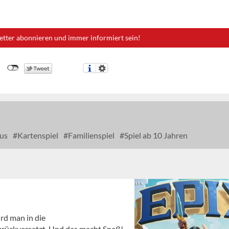
etter abonnieren und immer informiert sein!
us
Kartenspiel
Familienspiel
Spiel ab 10 Jahren
rd man in die
urückversetzt. Und das macht Spaß!