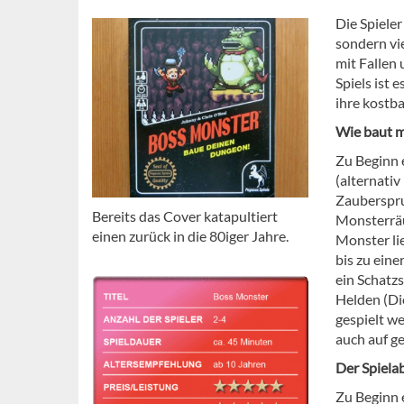
Die Spieler
sondern vi
mit Fallen 
Spiels ist
ihre kostb
Wie baut 
Zu Beginn e
(alternati
Zauberspru
Bereits das Cover katapultiert
Monsterrä
einen zurück in die 80iger Jahre.
Monster li
bis zu eine
ein Schatz
Helden (Die
gespielt w
auch auf g
Der Spiela
Zu Beginn 