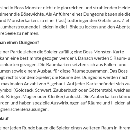
 sind in Boss Monster nicht die glorreichen und strahlenden Helde
elmehr die Bösewichte. Als Anführer eines Dungeons bauen sie di
und Monsterkarten, zu einer (fast) todbringenden Gefahr aus. Ziel
 es, umherstreunende Helden in die Höhle zu locken und den Abent
are Seele zu nehmen.
man einen Dungeon?
iner Partie ziehen die Spieler zufällig eine Boss Monster-Karte
v kann eine bestimmte gezogen werden). Danach werden 5 Raum- 
chkarten gezogen. Die Raumkarten setzten sich aus Fallen- und
umen sowie einem Ausbau für diese Räume zusammen. Das Boss
egt rechts vor dem Spieler; die Räume des Dungeons werden nach l
r maximalen Anzahl von 5, gebaut. Auf jeder Karte befindet sich 
symbol (Goldsack, Schwert, Zauberbuch oder Götterstab), welches
b, Krieger, Magier oder Kleriker) anlockt. Die Zauberkarten könne
erden und haben spezielle Auswirkungen auf Räume und Helden a
egnerische Behausungen.
blauf
einer jeden Runde bauen die Spieler einen weiteren Raum in Ihre