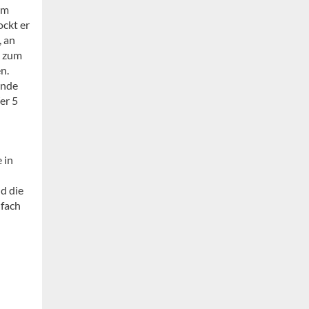
em
ockt er
, an
e zum
n.
unde
er 5
 in
d die
nfach