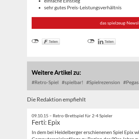
einfache Einstieg
sehr gutes Preis-Leistungsverhältnis
das spielzeug-Newsl
Weitere Artikel zu:
Retro-Spiel
spielbar!
Spielrezension
Pegas
Die Redaktion empfiehlt
09.10.15 –
Retro-Brettspiel für 2-4 Spieler
Ferti: Epix
In dem bei Heidelberger erschienenen Spiel Epix wi
Computerspielanfänge zu Beginn der 90er Jahre z