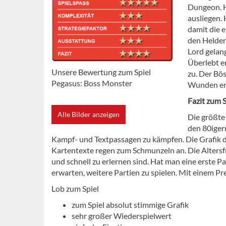
Dungeon. H
ausliegen. 
damit die 
den Helden 
Lord gelang
Überlebt e
Unsere Bewertung zum Spiel
zu. Der Bös
Pegasus: Boss Monster
Wunden erl
Fazit zum S
Alle Bilder anzeigen
Die größte
den 80iger
Kampf- und Textpassagen zu kämpfen. Die Grafik d
Kartentexte regen zum Schmunzeln an. Die Altersfre
und schnell zu erlernen sind. Hat man eine erste 
erwarten, weitere Partien zu spielen. Mit einem Pre
Lob zum Spiel
zum Spiel absolut stimmige Grafik
sehr großer Wiederspielwert