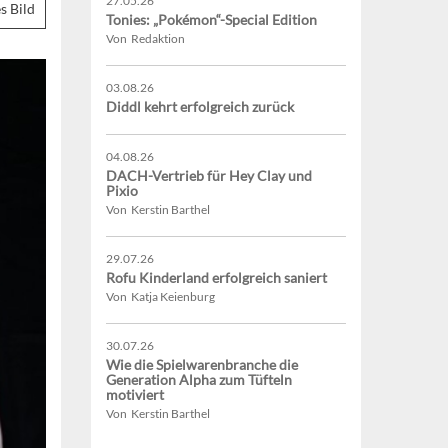
27.05.26
s Bild
Tonies: „Pokémon“-Special Edition
Von Redaktion
03.08.26
Diddl kehrt erfolgreich zurück
04.08.26
DACH-Vertrieb für Hey Clay und
Pixio
Von Kerstin Barthel
29.07.26
Rofu Kinderland erfolgreich saniert
Von Katja Keienburg
30.07.26
Wie die Spielwarenbranche die
Generation Alpha zum Tüfteln
motiviert
Von Kerstin Barthel