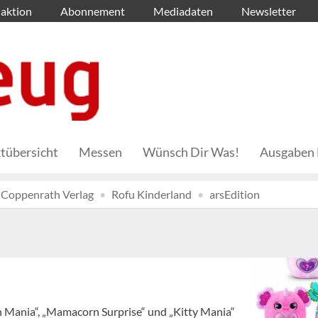
aktion
Abonnement
Mediadaten
Newsletter
tübersicht
Messen
Wünsch Dir Was!
Ausgaben 
Coppenrath Verlag
Rofu Kinderland
arsEdition
n Mania“, „Mamacorn Surprise“ und „Kitty Mania“