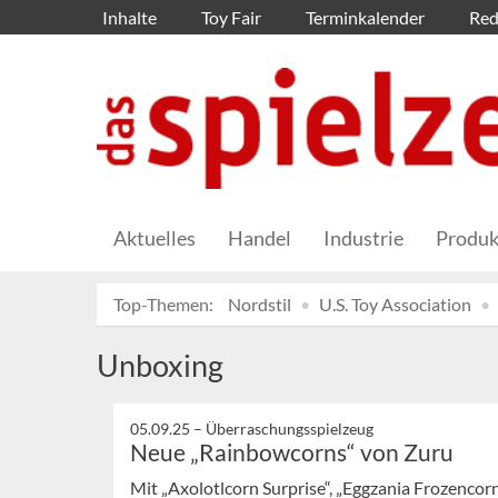
Inhalte
Toy Fair
Terminkalender
Red
Aktuelles
Handel
Industrie
Produk
Top-Themen:
Nordstil
U.S. Toy Association
Unboxing
05.09.25 –
Überraschungsspielzeug
Neue „Rainbowcorns“ von Zuru
Mit „Axolotlcorn Surprise“, „Eggzania Frozencor