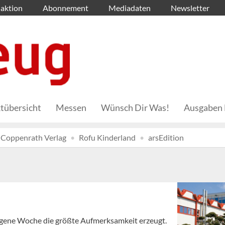
aktion
Abonnement
Mediadaten
Newsletter
tübersicht
Messen
Wünsch Dir Was!
Ausgaben 
Coppenrath Verlag
Rofu Kinderland
arsEdition
angene Woche die größte Aufmerksamkeit erzeugt.