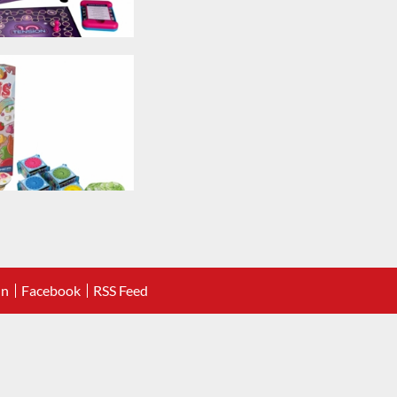
In
Facebook
RSS Feed