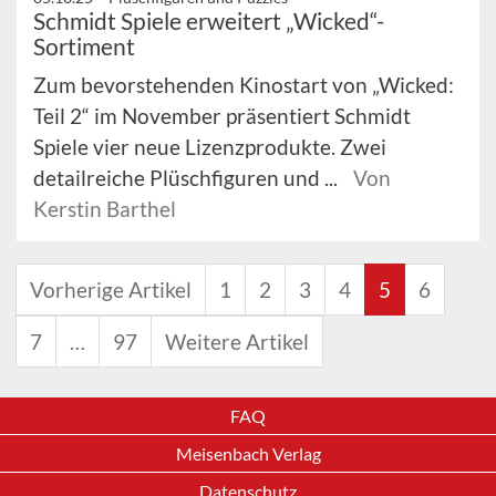
Schmidt Spiele erweitert „Wicked“-
Sortiment
Zum bevorstehenden Kinostart von „Wicked:
Teil 2“ im November präsentiert Schmidt
Spiele vier neue Lizenzprodukte. Zwei
detailreiche Plüschfiguren und ...
Von
Kerstin Barthel
Vorherige Artikel
1
2
3
4
5
6
7
…
97
Weitere Artikel
FAQ
Meisenbach Verlag
Datenschutz