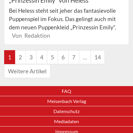
„Prinzessin Emily“ von Heless
Bei Heless steht seit jeher das fantasievolle
Puppenspiel im Fokus. Das gelingt auch mit
dem neuen Puppenkleid „Prinzessin Emily“.
Von Redaktion
1
2
3
4
5
6
7
…
14
Weitere Artikel
FAQ
Meisenbach Verlag
Datenschutz
Mediadaten
Impressum