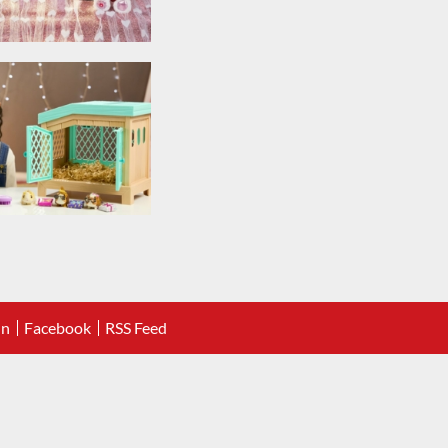
In
Facebook
RSS Feed