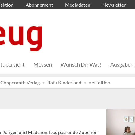
aktion
Abonnement
Mediadaten
Newsletter
tübersicht
Messen
Wünsch Dir Was!
Ausgaben 
Coppenrath Verlag
Rofu Kinderland
arsEdition
eler Jungen und Mädchen. Das passende Zubehör