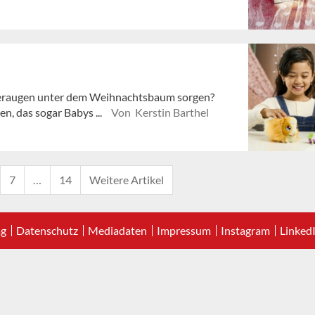
deraugen unter dem Weihnachtsbaum sorgen?
en, das sogar Babys ...
Von Kerstin Barthel
7
…
14
Weitere Artikel
ag
Datenschutz
Mediadaten
Impressum
Instagram
Linked