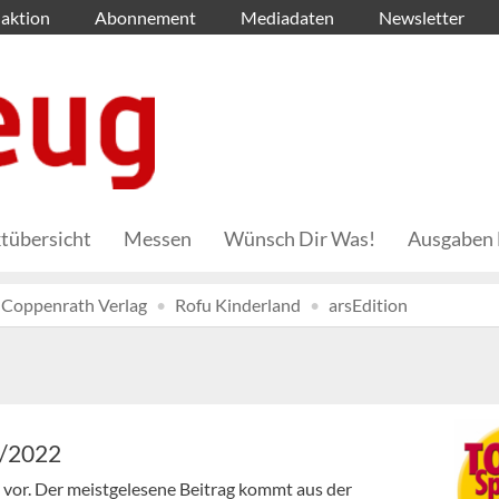
aktion
Abonnement
Mediadaten
Newsletter
tübersicht
Messen
Wünsch Dir Was!
Ausgaben 
Coppenrath Verlag
Rofu Kinderland
arsEdition
7/2022
en vor. Der meistgelesene Beitrag kommt aus der