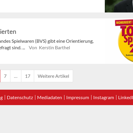
ierten
andes Spielwaren (BVS) gibt eine Orientierung,
agt sind. ...
Von Kerstin Barthel
7
…
17
Weitere Artikel
ag
Datenschutz
Mediadaten
Impressum
Instagram
Linked