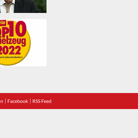
In
Facebook
RSS Feed