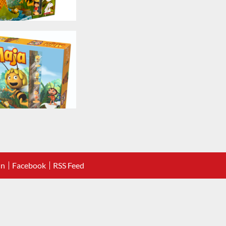
In
Facebook
RSS Feed