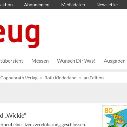
aktion
Abonnement
Mediadaten
Newsletter
tübersicht
Messen
Wünsch Dir Was!
Ausgaben 
Coppenrath Verlag
Rofu Kinderland
arsEdition
d „Wickie“
erneut eine Lizenzvereinbarung geschlossen.