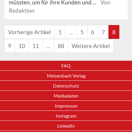
müssten, um für ihre Kunden und ...
Von
Redaktion
Vorherige Artikel
1
…
5
6
7
8
9
10
11
…
88
Weitere Artikel
FAQ
Meisenbach Verlag
Datenschutz
Mediadaten
Impressum
Instagram
LinkedIn