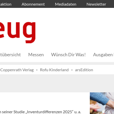
aktion
Abonnement
Mediadaten
Newsletter
tübersicht
Messen
Wünsch Dir Was!
Ausgaben 
Coppenrath Verlag
Rofu Kinderland
arsEdition
 seiner Studie „Inventurdifferenzen 2025“ u. a.