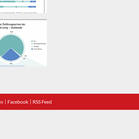
In
Facebook
RSS Feed