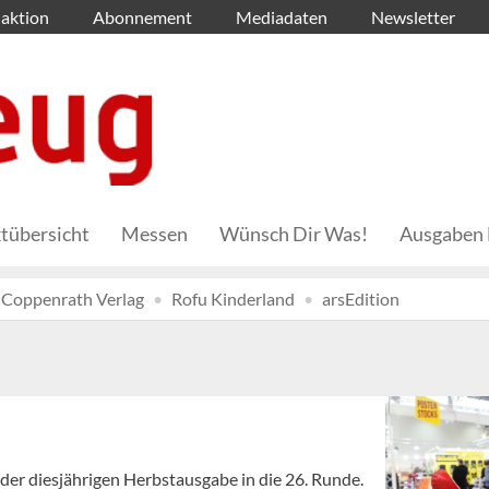
aktion
Abonnement
Mediadaten
Newsletter
tübersicht
Messen
Wünsch Dir Was!
Ausgaben 
Coppenrath Verlag
Rofu Kinderland
arsEdition
der diesjährigen Herbstausgabe in die 26. Runde.