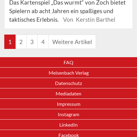
Das Kartenspiel „Das wurmt“ von Zoch bietet
Spielern ab acht Jahren ein spaßiges und
taktisches Erlebnis.
Von Kerstin Barthel
1
2
3
4
Weitere Artikel
FAQ
Meisenbach Verlag
Datenschutz
Mediadaten
Impressum
Instagram
LinkedIn
Facebook