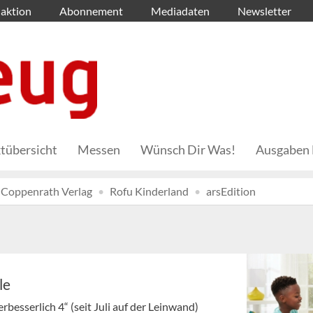
aktion
Abonnement
Mediadaten
Newsletter
tübersicht
Messen
Wünsch Dir Was!
Ausgaben 
Coppenrath Verlag
Rofu Kinderland
arsEdition
le
rbesserlich 4“ (seit Juli auf der Leinwand)