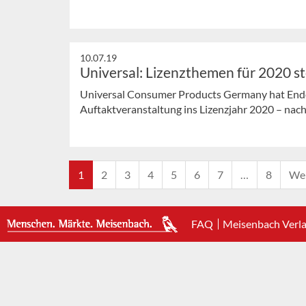
10.07.19
Universal: Lizenzthemen für 2020 s
Universal Consumer Products Germany hat Ende
Auftaktveranstaltung ins Lizenzjahr 2020 – na
1
2
3
4
5
6
7
…
8
Wei
FAQ
Meisenbach Verl