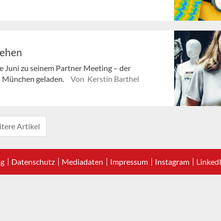
tehen
 Juni zu seinem Partner Meeting – der
ch München geladen.
Von Kerstin Barthel
tere Artikel
ag
Datenschutz
Mediadaten
Impressum
Instagram
Linked