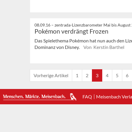
08.09.16 –
zentrada-Lizenzbarometer Mai bis August
Pokémon verdrängt Frozen
Das Spielethema Pokémon hat nun auch den Lize
Dominanz von Disney.
Von Kerstin Barthel
Vorherige Artikel
1
2
3
4
5
6
FAQ
Meisenbach Verl