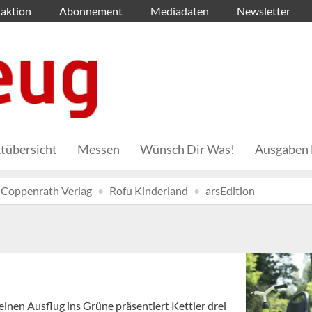
aktion
Abonnement
Mediadaten
Newsletter
tübersicht
Messen
Wünsch Dir Was!
Ausgaben 
Coppenrath Verlag
Rofu Kinderland
arsEdition
 einen Ausflug ins Grüne präsentiert Kettler drei