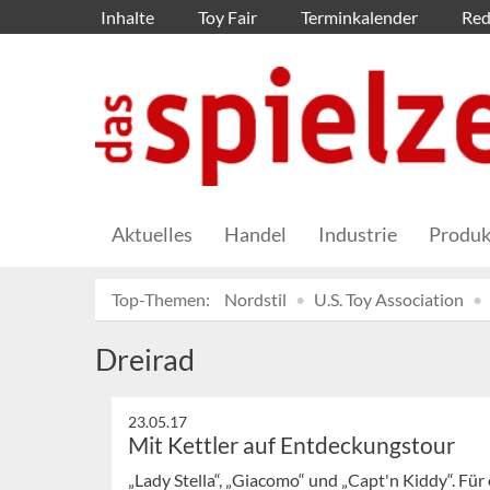
Inhalte
Toy Fair
Terminkalender
Red
Aktuelles
Handel
Industrie
Produk
Top-Themen:
Nordstil
U.S. Toy Association
Dreirad
23.05.17
Mit Kettler auf Entdeckungstour
„Lady Stella“, „Giacomo“ und „Capt'n Kiddy“. Für