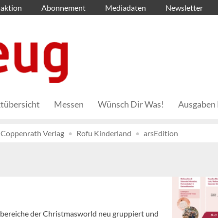
aktion
Abonnement
Mediadaten
Newsletter
tübersicht
Messen
Wünsch Dir Was!
Ausgaben 
Coppenrath Verlag
Rofu Kinderland
arsEdition
tbereiche der Christmasworld neu gruppiert und