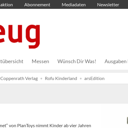
aktion
Abonnement
Mediadaten
Newsletter
tübersicht
Messen
Wünsch Dir Was!
Ausgaben 
Coppenrath Verlag
Rofu Kinderland
arsEdition
anet“ von PlanToys nimmt Kinder ab vier Jahren