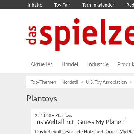
Inhalte
Toy Fair
Terminkalender
Red
Aktuelles
Handel
Industrie
Produk
Top-Themen:
Nordstil
U.S. Toy Association
Plantoys
22.11.23 –
PlanToys
Ins Weltall mit „Guess My Planet“
Das liebevoll gestaltete Holzspiel „Guess My Pl