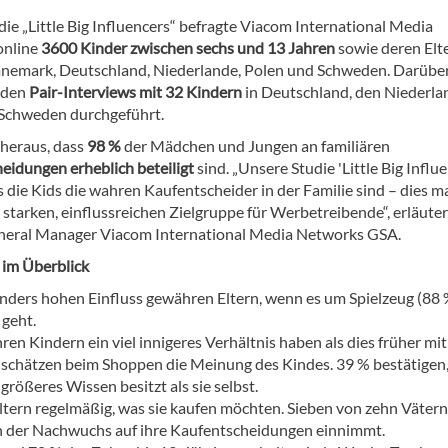
die „Little Big Influencers“ befragte Viacom International Media
online
3600 Kinder zwischen sechs und 13 Jahren
sowie deren Elte
änemark, Deutschland, Niederlande, Polen und Schweden. Darübe
rden
Pair-Interviews mit 32 Kindern
in Deutschland, den Niederla
Schweden durchgeführt.
heraus, dass
98 %
der Mädchen und Jungen an familiären
eidungen erheblich beteiligt
sind. „Unsere Studie 'Little Big Influ
s die Kids die wahren Kaufentscheider in der Familie sind – dies m
r starken, einflussreichen Zielgruppe für Werbetreibende“, erläute
neral Manager Viacom International Media Networks GSA.
 im Überblick
nders hohen Einfluss gewähren Eltern, wenn es um Spielzeug (88 
 geht.
hren Kindern ein viel innigeres Verhältnis haben als dies früher mit
n schätzen beim Shoppen die Meinung des Kindes. 39 % bestätigen,
rößeres Wissen besitzt als sie selbst.
tern regelmäßig, was sie kaufen möchten. Sieben von zehn Väter
en der Nachwuchs auf ihre Kaufentscheidungen einnimmt.