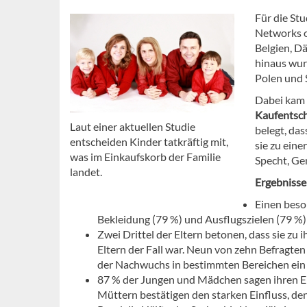
Für die Stu
Networks 
Belgien, D
hinaus wu
Polen und 
Dabei kam 
Kaufentsch
Laut einer aktuellen Studie
belegt, das
entscheiden Kinder tatkräftig mit,
sie zu eine
was im Einkaufskorb der Familie
Specht, Ge
landet.
Ergebnisse
Einen beso
Bekleidung (79 %) und Ausflugszielen (79 %)
Zwei Drittel der Eltern betonen, dass sie zu i
Eltern der Fall war. Neun von zehn Befragte
der Nachwuchs in bestimmten Bereichen ein g
87 % der Jungen und Mädchen sagen ihren El
Müttern bestätigen den starken Einfluss, d