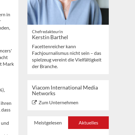
rn in
r
nden,
Chefredakteurin
Kerstin Barthel
Facettenreicher kann
encers'
Fachjournalismus nicht sein – das
acht
spielzeug vereint die Vielfältigkeit
rt Mark
der Branche.
Viacom International Media
%),
Networks
Zum Unternehmen
 ihren
 dass
Meistgelesen
Aktuelles
n und