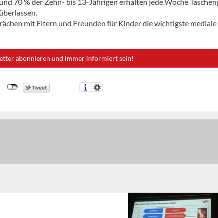
 und 70 % der Zehn- bis 13-Jährigen erhalten jede Woche Taschen
 überlassen.
ächen mit Eltern und Freunden für Kinder die wichtigste mediale
etter abonnieren und immer informiert sein!