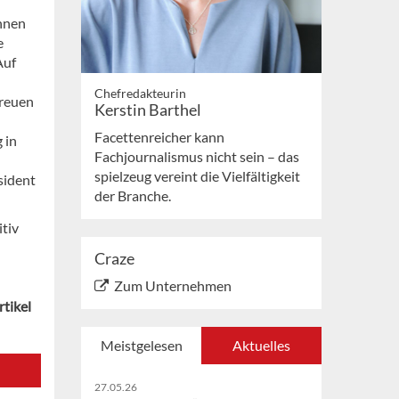
nnen
e
Auf
Chefredakteurin
freuen
Kerstin Barthel
Facettenreicher kann
 in
Fachjournalismus nicht sein – das
spielzeug vereint die Vielfältigkeit
sident
der Branche.
itiv
Craze
Zum Unternehmen
rtikel
Meistgelesen
Aktuelles
27.05.26