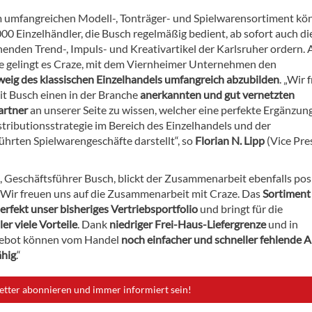
umfangreichen Modell-, Tonträger- und Spielwarensortiment kö
00 Einzelhändler, die Busch regelmäßig bedient, ab sofort auch di
henden Trend-, Impuls- und Kreativartikel der Karlsruher ordern. 
e gelingt es Craze, mit dem Viernheimer Unternehmen den
weig des klassischen Einzelhandels umfangreich abzubilden
. „Wir 
mit Busch einen in der Branche
anerkannten und gut vernetzten
artner
an unserer Seite zu wissen, welcher eine perfekte Ergänzung
stributionsstrategie im Bereich des Einzelhandels und der
ührten Spielwarengeschäfte darstellt“, so
Florian N. Lipp
(Vice Pre
, Geschäftsführer Busch, blickt der Zusammenarbeit ebenfalls pos
„Wir freuen uns auf die Zusammenarbeit mit Craze. Das
Sortiment
erfekt unser bisheriges Vertriebsportfolio
und bringt für die
er viele Vorteile
. Dank
niedriger Frei-Haus-Liefergrenze
und in
gebot können vom Handel
noch einfacher und schneller fehlende A
ähig
.“
etter abonnieren und immer informiert sein!