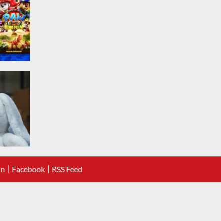
In
Facebook
RSS Feed