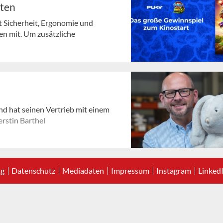
lten
t Sicherheit, Ergonomie und
en mit. Um zusätzliche
nd hat seinen Vertrieb mit einem
rstin Barthel
ag
Datenschutz
Mediadaten
Impressum
Instagram
Linked