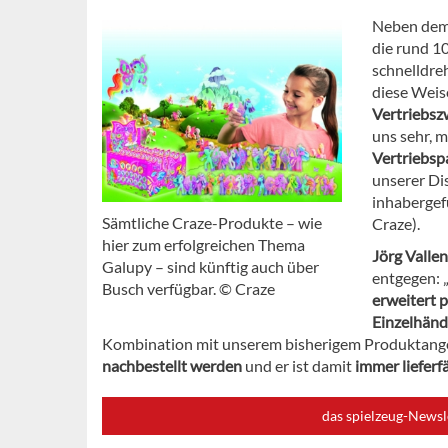
Neben dem 
die rund 10
schnelldre
diese Weis
Vertriebsz
uns sehr, 
Vertriebsp
unserer Di
inhabergef
Sämtliche Craze-Produkte – wie
Craze).
hier zum erfolgreichen Thema
Jörg Vallen
Galupy – sind künftig auch über
entgegen: 
Busch verfügbar. © Craze
erweitert p
Einzelhändl
Kombination mit unserem bisherigem Produktan
nachbestellt werden
und er ist damit
immer lieferf
das spielzeug-Newsl