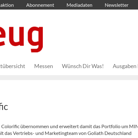
aktion
Abonnement
Mediadaten
Newsletter
tübersicht
Messen
Wünsch Dir Was!
Ausgaben 
s
ic
 Colorific übernommen und erweitert damit das Portfolio um MIN
lt das Vertriebs- und Marketingteam von Goliath Deutschland