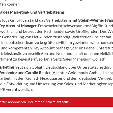
fen können.
g des Marketing- und Vertriebsteams
h Toys GmbH verstärkt das Vertriebsteam mit
Stefan-Werner Fran
Key Account Manager.
Franzmeier ist schwerpunktmäßig für Kund
wortlich und betreut den Fachhandel sowie Großkunden. Des We
die Generierung von Neukunden zuständig. „Wir freuen uns, Stefan
 im deutschen Team zu begrüßen. Mit ihm gewinnen wir einen seh
 und kompetenten Key Account Manager, der uns dabei unterstüt
rtriebskanäle zu erschließen und Neukunden mit unserem vielfält
iment zu begeistern“, so Tanja Seitz, Sales Managerin Goliath.
rketing
freut sich Goliath Deutschland über Unterstützung durc
Fernández und Carolin Reuter
(Agentur Goldimpuls GmbH). In en
rbeit mit dem Goliath Headquarter und dem deutschen Vertrie
ür die Entwicklung und Umsetzung von Sales- und Marketingkonzep
PR verantwortlich.
etter abonnieren und immer informiert sein!