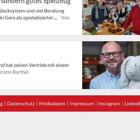
, sondern gutes Spielzeug“
Stecksystem und viel Beratung
 Gera als spezialisierter ...
Von
nd hat seinen Vertrieb mit einem
rstin Barthel
ag
Datenschutz
Mediadaten
Impressum
Instagram
Linked