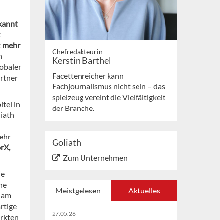
kannt
t
t
mehr
Chefredakteurin
h
Kerstin Barthel
lobaler
Facettenreicher kann
artner
Fachjournalismus nicht sein – das
spielzeug vereint die Vielfältigkeit
itel in
der Branche.
iath
sehr
Goliath
rX,
Zum Unternehmen
ie
ne
Meistgelesen
Aktuelles
e am
artige
27.05.26
arkten