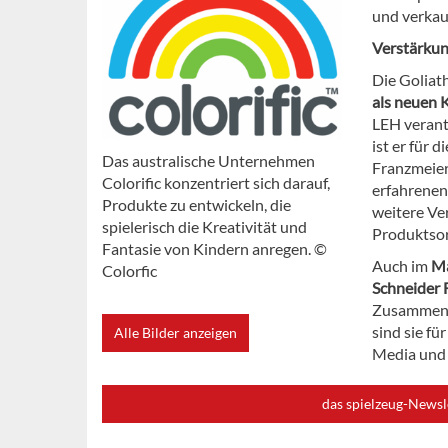
und verkau
Verstärkun
Die Goliat
als neuen 
LEH verant
ist er für 
Das australische Unternehmen
Franzmeier
Colorific konzentriert sich darauf,
erfahrenen
Produkte zu entwickeln, die
weitere Ve
spielerisch die Kreativität und
Produktsort
Fantasie von Kindern anregen. ©
Auch im
Ma
Colorfic
Schneider 
Zusammena
sind sie f
Alle Bilder anzeigen
Media und 
das spielzeug-Newsl