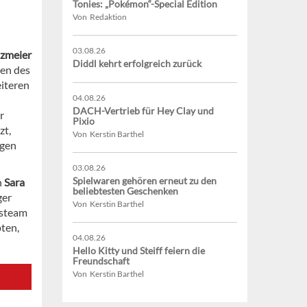
Tonies: „Pokémon“-Special Edition
Von Redaktion
03.08.26
zmeier
Diddl kehrt erfolgreich zurück
en des
iteren
04.08.26
DACH-Vertrieb für Hey Clay und
r
Pixio
zt,
Von Kerstin Barthel
igen
03.08.26
Spielwaren gehören erneut zu den
h
Sara
beliebtesten Geschenken
ger
Von Kerstin Barthel
bsteam
ten,
04.08.26
Hello Kitty und Steiff feiern die
Freundschaft
Von Kerstin Barthel