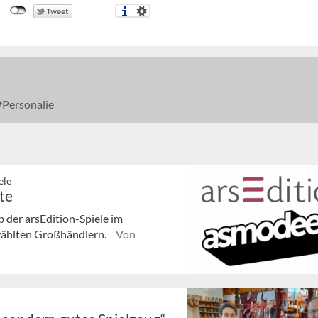
Personalie
ele
te
der arsEdition-Spiele im
ewählten Großhändlern.
Von