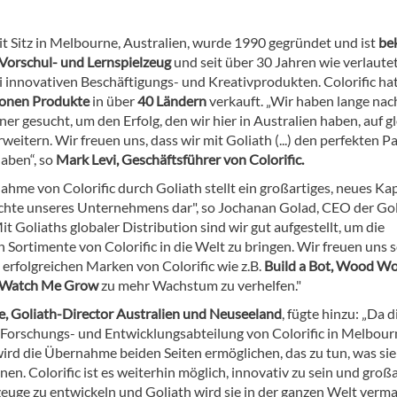
t Sitz in Melbourne, Australien, wurde 1990 gegründet und ist
be
 Vorschul- und Lernspielzeug
und seit über 30 Jahren wie verlaute
i innovativen Beschäftigungs- und Kreativprodukten. Colorific ha
lionen Produkte
in über
40 Ländern
verkauft. „Wir haben lange nac
er gesucht, um den Erfolg, den wir hier in Australien haben, auf g
weitern. Wir freuen uns, dass wir mit Goliath (...) den perfekten P
aben“, so
Mark Levi, Geschäftsführer von Colorific.
hme von Colorific durch Goliath stellt ein großartiges, neues Kap
chte unseres Unternehmens dar", so Jochanan Golad, CEO der Gol
t Goliaths globaler Distribution sind wir gut aufgestellt, um die
 Sortimente von Colorific in die Welt zu bringen. Wir freuen uns 
 erfolgreichen Marken von Colorific wie z.B.
Build a Bot, Wood Wo
, Watch Me Grow
zu mehr Wachstum zu verhelfen."
, Goliath-Director Australien und Neuseeland
, fügte hinzu: „Da d
 Forschungs- und Entwicklungsabteilung von Colorific in Melbour
 wird die Übernahme beiden Seiten ermöglichen, das zu tun, was si
en. Colorific ist es weiterhin möglich, innovativ zu sein und groß
zeuge zu entwickeln und Goliath wird sie in der ganzen Welt verm