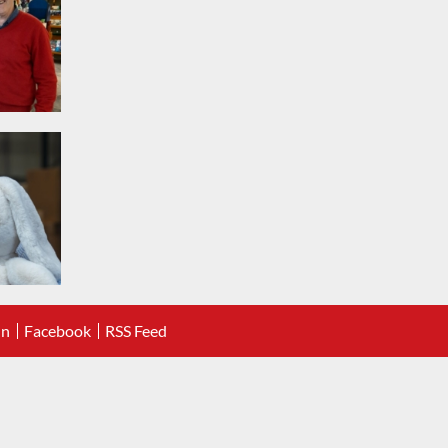
In
Facebook
RSS Feed