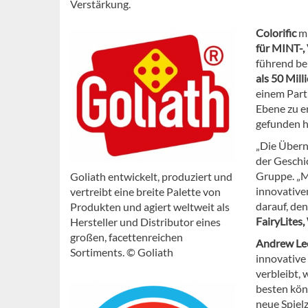
Verstärkung.
Colorific
mi
für MINT-,
führend be
als 50 Mil
einem Partn
Ebene zu er
gefunden h
„Die Überna
der Geschi
Gruppe. „Mi
Goliath entwickelt, produziert und
innovativen
vertreibt eine breite Palette von
darauf, den
Produkten und agiert weltweit als
FairyLites
Hersteller und Distributor eines
großen, facettenreichen
Andrew Lee
Sortiments. © Goliath
innovative
verbleibt,
besten könn
neue Spiel