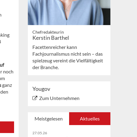
n
Chefredakteurin
nking
Kerstin Barthel
8
Facettenreicher kann
Fachjournalismus nicht sein – das
spielzeug vereint die Vielfältigkeit
uf
der Branche.
hr noch
 um
s
ganz
Yougov
den
Zum Unternehmen
Meistgelesen
Aktuelles
27.05.26