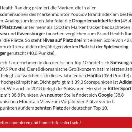
Health Ranking prämiert die Marken, die in allen
sdimensionen des Markenmonitor YouGov BrandIndex am beste
n. Analog zum letzten Jahr folgt die
Drogeriemarktkette dm
(45,4
f Platz zwei
unter mehr als 1200 im Markentracker beobachteten
ivea
und R
avensburger
tauschen verglichen zum Brand Health Ra
 die Plätze. So steht
Nivea
auf Platz drei
mit einem Score von 42,
om dritten auf den diesjährigen v
ierten Platz ist der Spieleverlag
ger
gerutscht (40,6 Punkte).
 Tech-Unternehmen in den deutschen Top 10 findet sich
Samsung a
39,9 Punkte). Der südkoreanische Großkonzern hat im letzten Ja
 belegt, auf welchen sich dieses Jahr jedoch
Haribo
(39,4 Punkte)
z hochgekämpft hat. Dicht gefolgt mit 39,3 Scorepunkten ist
Adida
bei. Wie auch in 2018 belegt der Süßwaren-Hersteller
Ritter Sport
tz mit 38,8 Punkten. An
neunter
Stelle findet sich
Google
(38,8
onischen Mountain View zum Vorjahr vier Plätze verliert.
epunkten auf dem
zehnten Platz
der deutschen Top 10.
etter abonnieren und immer informiert sein!