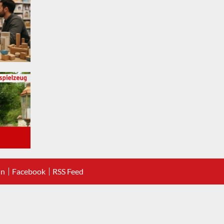
In
Facebook
RSS Feed