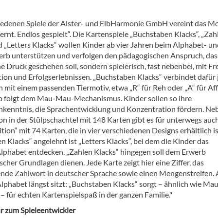
iedenen Spiele der Alster- und ElbHarmonie GmbH vereint das Mo
ernt. Endlos gespielt“. Die Kartenspiele „Buchstaben Klacks“, „Zah
d „Letters Klacks“ wollen Kinder ab vier Jahren beim Alphabet- u
rb unterstützen und verfolgen den pädagogischen Anspruch, das
 Druck geschehen soll, sondern spielerisch, fast nebenbei, mit Fr
ion und Erfolgserlebnissen. „Buchstaben Klacks“ verbindet dafür
 mit einem passenden Tiermotiv, etwa „R“ für Reh oder „A“ für Aff
ip folgt dem Mau-Mau-Mechanismus. Kinder sollen so ihre
kenntnis, die Sprachentwicklung und Konzentration fördern. Ne
on in der Stülpschachtel mit 148 Karten gibt es für unterwegs auc
tion“ mit 74 Karten, die in vier verschiedenen Designs erhältlich is
 Klacks“ angelehnt ist „Letters Klacks“, bei dem die Kinder das
Alphabet entdecken. „Zahlen Klacks“ hingegen soll dem Erwerb
her Grundlagen dienen. Jede Karte zeigt hier eine Ziffer, das
nde Zahlwort in deutscher Sprache sowie einen Mengenstreifen.
lphabet längst sitzt: „Buchstaben Klacks“ sorgt – ähnlich wie M
– für echten Kartenspielspaß in der ganzen Familie."
r zum Spieleentwickler