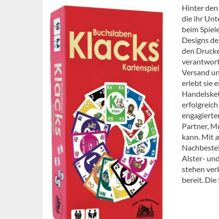
Hinter den
die ihr Un
beim Spiele
Designs de
den Drucke
verantwort
Versand un
erlebt sie
Handelsket
erfolgreich
engagierten
Partner, M
kann. Mit a
Nachbestel
Alster- un
stehen ver
bereit. Die