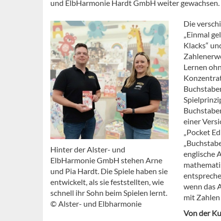
und ElbHarmonie Hardt GmbH weiter gewachsen.
Die versch
„Einmal gel
Klacks“ un
Zahlenerwe
Lernen ohne
Konzentrat
Buchstaben
Spielprinz
Buchstaben
einer Versi
„Pocket Edi
„Buchstaben
Hinter der Alster- und
englische 
ElbHarmonie GmbH stehen Arne
mathematisc
und Pia Hardt. Die Spiele haben sie
entspreche
entwickelt, als sie feststellten, wie
wenn das A
schnell ihr Sohn beim Spielen lernt.
mit Zahlen 
© Alster- und Elbharmonie
Von der Ku