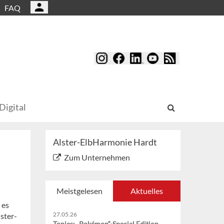
FAQ
Digital
Alster-ElbHarmonie Hardt
Zum Unternehmen
Meistgelesen
Aktuelles
 es
27.05.26
ster-
Tonies: „Pokémon“-Special Edition