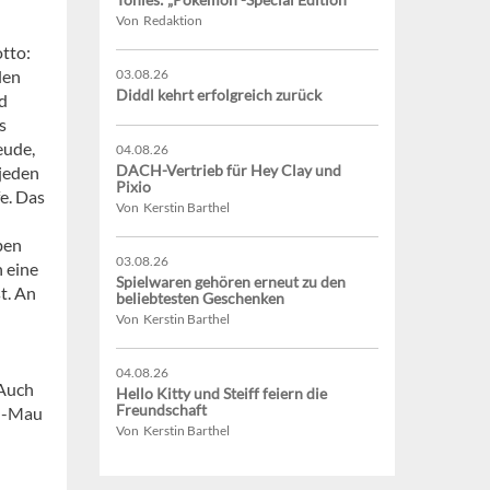
Von Redaktion
tto:
len
03.08.26
Diddl kehrt erfolgreich zurück
nd
s
eude,
04.08.26
DACH-Vertrieb für Hey Clay und
 jeden
Pixio
e. Das
Von Kerstin Barthel
ben
03.08.26
h eine
Spielwaren gehören erneut zu den
t. An
beliebtesten Geschenken
Von Kerstin Barthel
04.08.26
 Auch
Hello Kitty und Steiff feiern die
Freundschaft
au-Mau
Von Kerstin Barthel