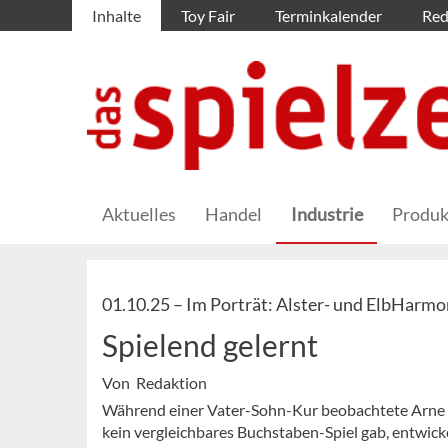
Inhalte
Toy Fair
Terminkalender
Red
Aktuelles
Handel
Industrie
Produk
01.10.25 –
Im Porträt: Alster- und ElbHarmo
Spielend gelernt
Von Redaktion
Während einer Vater-Sohn-Kur beobachtete Arne Ha
kein vergleichbares Buchstaben-Spiel gab, entwicke