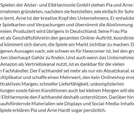
 Spielen der Alster- und ElbHarmonie GmbH stehen Pia und Arne 
ternehmen gründeten, nachdem sie feststellen, wie einfach ihr Soh
n lernt. Arne ist der kreative Kopf des Unternehmens. Er entwicke
r Spielkarten und Verpackungen und übernimmt die Abstimmung 
reien. Produziert wird übrigens in Deutschland. Seine Frau Pia
et als Geschäftsführerin den gesamten Online-Auftritt, koordinie
d kümmert sich darum, die Spiele am Markt sichtbar zu machen. 
 eigenen Aussagen nach, wie schwer es für Newcomer ist, bei den g
ten überhaupt Gehör zu finden. Und auch wenn das Unternehme
 Amazon als Vertriebskanal nutzt, ist es dankbar für die vielen
 Fachhändler. Der Fachhandel sei mehr als nur ein Absatzkanal, er
ultiplikator und schaffe einen Mehrwert, den kein Onlineshop ers
ttraktiven Margen, schneller Lieferfähigkeit, unkomplizierten
lungen sowie fairen Konditionen auch bei kleinen Mengen will di
d ElbHarmonie den Fachhandel deshalb unterstützen. Darüber hi
kaufsfördernde Materialien wie Displays und Social-Media-Inhalt
 Spiele erklären Pia und Arne Hardt sogar persönlich.