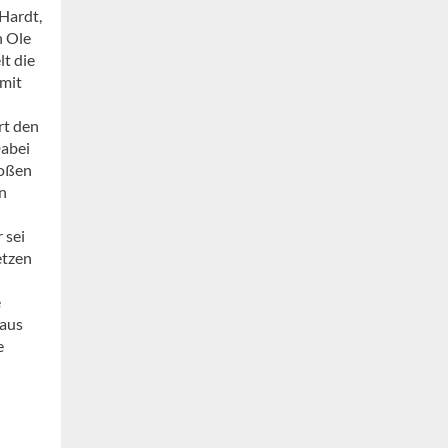
Hardt,
n Ole
lt die
mit
rt den
Dabei
roßen
n
 sei
etzen
e
naus
e