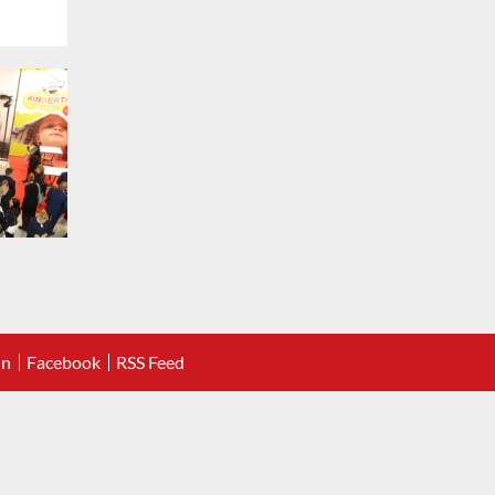
In
Facebook
RSS Feed