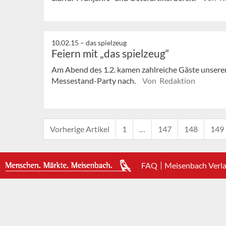
10.02.15 –
das spielzeug
Feiern mit „das spielzeug“
Am Abend des 1.2. kamen zahlreiche Gäste unserer
Messestand-Party nach.
Von Redaktion
Vorherige Artikel
1
…
147
148
149
FAQ
Meisenbach Verl