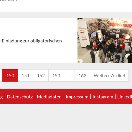
 Einladung zur obligatorischen
150
151
152
153
…
162
Weitere Artikel
ag
Datenschutz
Mediadaten
Impressum
Instagram
Linked